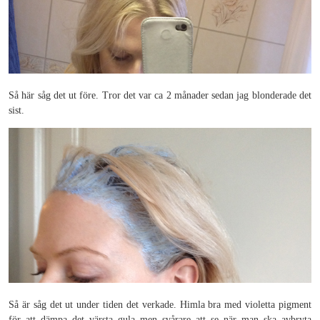
Så här såg det ut före. Tror det var ca 2 månader sedan jag blonderade det
sist.
Så är såg det ut under tiden det verkade. Himla bra med violetta pigment
för att dämpa det värsta gula men svårare att se när man ska avbryta