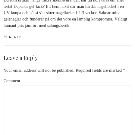
Du som brukar hänga med i skönhetstrender, har du hört talas om eller
testat Depends gel-lack? Ett hemmakit där man härdar nagellacket i en
UV-lampa och på så sätt sitter nagellacket i 2-3 veckor. Saknar mina
gelenaglar och funderar på om det vore en lämplig kompromiss. Väldigt
humant pris jämfört med salongsbesök.
REPLY
Leave a Reply
Your email address will not be published.
Required fields are marked
*
Comment