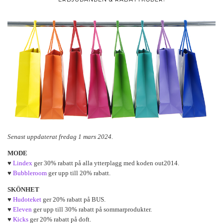
Senast uppdaterat fredag 1 mars 2024.
MODE
♥
Lindex
ger 30% rabatt på alla ytterplagg med koden out2014.
♥
Bubbleroom
ger upp till 20% rabatt.
SKÖNHET
♥
Hudoteket
ger 20% rabatt på BUS.
♥
Eleven
ger upp till 30% rabatt på sommarprodukter.
♥
Kicks
ger 20% rabatt på doft.