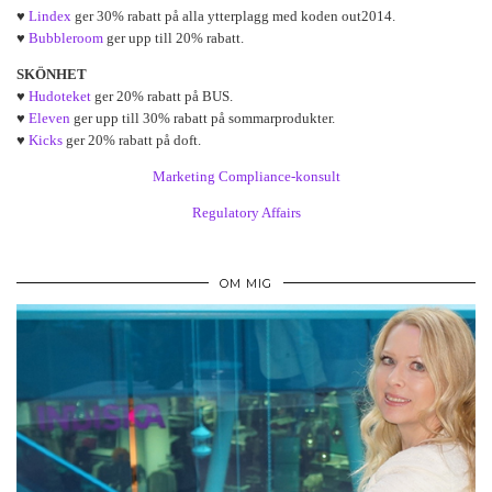
♥
Lindex
ger 30% rabatt på alla ytterplagg med koden out2014.
♥
Bubbleroom
ger upp till 20% rabatt.
SKÖNHET
♥
Hudoteket
ger 20% rabatt på BUS.
♥
Eleven
ger upp till 30% rabatt på sommarprodukter.
♥
Kicks
ger 20% rabatt på doft.
Marketing Compliance-konsult
Regulatory Affairs
OM MIG