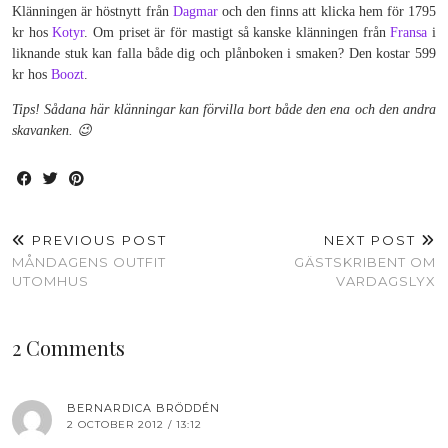
Klänningen är höstnytt från
Dagmar
och den finns att klicka hem för 1795
kr hos
Kotyr
. Om priset är för mastigt så kanske klänningen från
Fransa
i
liknande stuk kan falla både dig och plånboken i smaken? Den kostar 599
kr hos
Boozt
.
Tips! Sådana här klänningar kan förvilla bort både den ena och den andra
skavanken. 😉
PREVIOUS POST
NEXT POST
MÅNDAGENS OUTFIT
GÄSTSKRIBENT OM
UTOMHUS
VARDAGSLYX
2 Comments
BERNARDICA BRÖDDÉN
2 OCTOBER 2012 / 13:12