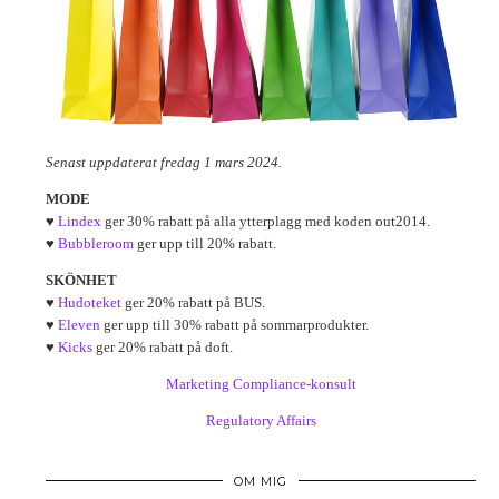
Senast uppdaterat fredag 1 mars 2024.
MODE
♥
Lindex
ger 30% rabatt på alla ytterplagg med koden out2014.
♥
Bubbleroom
ger upp till 20% rabatt.
SKÖNHET
♥
Hudoteket
ger 20% rabatt på BUS.
♥
Eleven
ger upp till 30% rabatt på sommarprodukter.
♥
Kicks
ger 20% rabatt på doft.
Marketing Compliance-konsult
Regulatory Affairs
OM MIG