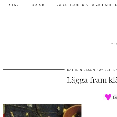
START
OM MIG
RABATTKODER & ERBJUDANDEN
ME
KÄTHE NILSSON
27 SEPTE
Lägga fram klä
G