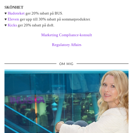
SKÖNHET
♥
Hudoteket
ger 20% rabatt på BUS.
♥
Eleven
ger upp till 30% rabatt på sommarprodukter.
♥
Kicks
ger 20% rabatt på doft.
Marketing Compliance-konsult
Regulatory Affairs
OM MIG