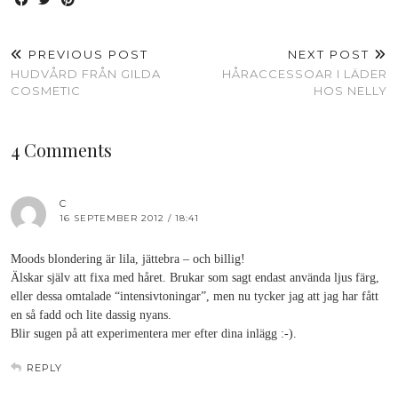
PREVIOUS POST
NEXT POST
HUDVÅRD FRÅN GILDA
HÅRACCESSOAR I LÄDER
COSMETIC
HOS NELLY
4 Comments
C
16 SEPTEMBER 2012 / 18:41
Moods blondering är lila, jättebra – och billig!
Älskar själv att fixa med håret. Brukar som sagt endast använda ljus färg,
eller dessa omtalade “intensivtoningar”, men nu tycker jag att jag har fått
en så fadd och lite dassig nyans.
Blir sugen på att experimentera mer efter dina inlägg :-).
REPLY