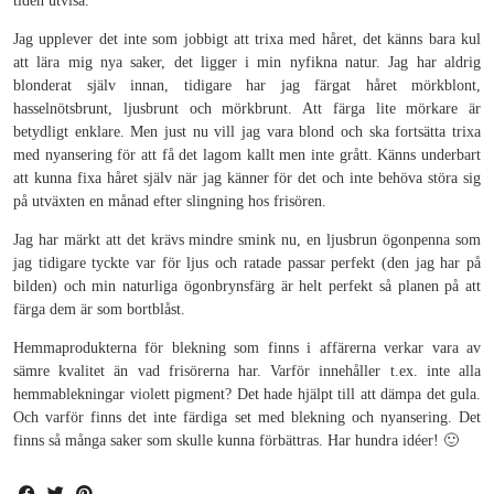
tiden utvisa.
Jag upplever det inte som jobbigt att trixa med håret, det känns bara kul
att lära mig nya saker, det ligger i min nyfikna natur. Jag har aldrig
blonderat själv innan, tidigare har jag färgat håret mörkblont,
hasselnötsbrunt, ljusbrunt och mörkbrunt. Att färga lite mörkare är
betydligt enklare. Men just nu vill jag vara blond och ska fortsätta trixa
med nyansering för att få det lagom kallt men inte grått. Känns underbart
att kunna fixa håret själv när jag känner för det och inte behöva störa sig
på utväxten en månad efter slingning hos frisören.
Jag har märkt att det krävs mindre smink nu, en ljusbrun ögonpenna som
jag tidigare tyckte var för ljus och ratade passar perfekt (den jag har på
bilden) och min naturliga ögonbrynsfärg är helt perfekt så planen på att
färga dem är som bortblåst.
Hemmaprodukterna för blekning som finns i affärerna verkar vara av
sämre kvalitet än vad frisörerna har. Varför innehåller t.ex. inte alla
hemmablekningar violett pigment? Det hade hjälpt till att dämpa det gula.
Och varför finns det inte färdiga set med blekning och nyansering. Det
finns så många saker som skulle kunna förbättras. Har hundra idéer! 🙂