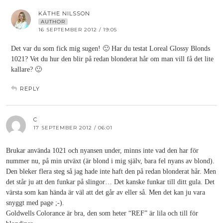
KÄTHE NILSSON
AUTHOR
16 SEPTEMBER 2012 / 19:05
Det var du som fick mig sugen! 🙂 Har du testat Loreal Glossy Blonds
1021? Vet du hur den blir på redan blonderat hår om man vill få det lite
kallare? 🙂
REPLY
C
17 SEPTEMBER 2012 / 06:01
Brukar använda 1021 och nyansen under, minns inte vad den har för
nummer nu, på min utväxt (är blond i mig själv, bara fel nyans av blond).
Den bleker flera steg så jag hade inte haft den på redan blonderat hår. Men
det står ju att den funkar på slingor… Det kanske funkar till ditt gula. Det
värsta som kan hända är väl att det går av eller så. Men det kan ju vara
snyggt med page ;-).
Goldwells Colorance är bra, den som heter “REF” är lila och till för