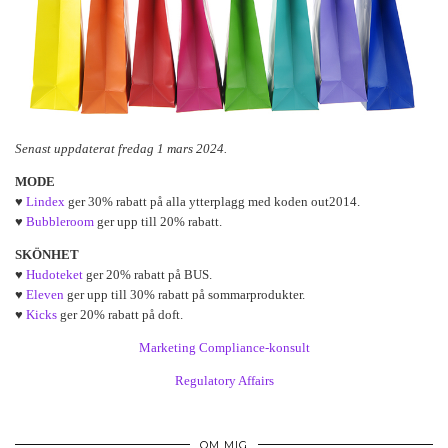
Senast uppdaterat fredag 1 mars 2024.
MODE
♥
Lindex
ger 30% rabatt på alla ytterplagg med koden out2014.
♥
Bubbleroom
ger upp till 20% rabatt.
SKÖNHET
♥
Hudoteket
ger 20% rabatt på BUS.
♥
Eleven
ger upp till 30% rabatt på sommarprodukter.
♥
Kicks
ger 20% rabatt på doft.
Marketing Compliance-konsult
Regulatory Affairs
OM MIG