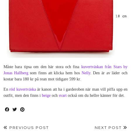
Måste bara tipsa om den här stora och fina
kuvertväskan från Stars by
Jonas Hallberg
som finns att klicka hem hos
Nelly
. Den är av läder och
kostar bara 180 kr på rean mot tidigare 599 kr.
En
röd kuvertväska
är kanon att ha i garderoben när man vill piffa upp en
outfit, men den finns i
beige
och
svart
också om du hellre känner för det.
PREVIOUS POST
NEXT POST