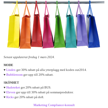
Senast uppdaterat fredag 1 mars 2024.
MODE
♥
Lindex
ger 30% rabatt på alla ytterplagg med koden out2014.
♥
Bubbleroom
ger upp till 20% rabatt.
SKÖNHET
♥
Hudoteket
ger 20% rabatt på BUS.
♥
Eleven
ger upp till 30% rabatt på sommarprodukter.
♥
Kicks
ger 20% rabatt på doft.
Marketing Compliance-konsult