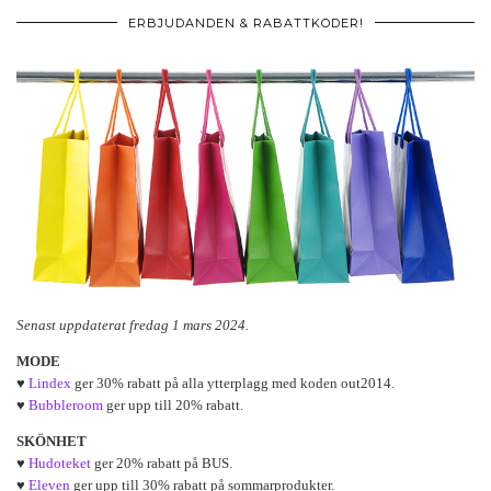
ERBJUDANDEN & RABATTKODER!
Senast uppdaterat fredag 1 mars 2024.
MODE
♥
Lindex
ger 30% rabatt på alla ytterplagg med koden out2014.
♥
Bubbleroom
ger upp till 20% rabatt.
SKÖNHET
♥
Hudoteket
ger 20% rabatt på BUS.
♥
Eleven
ger upp till 30% rabatt på sommarprodukter.