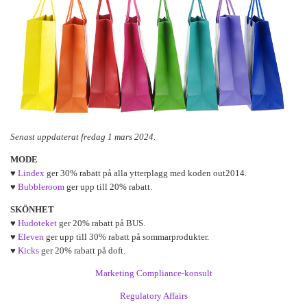
Senast uppdaterat fredag 1 mars 2024.
MODE
♥
Lindex
ger 30% rabatt på alla ytterplagg med koden out2014.
♥
Bubbleroom
ger upp till 20% rabatt.
SKÖNHET
♥
Hudoteket
ger 20% rabatt på BUS.
♥
Eleven
ger upp till 30% rabatt på sommarprodukter.
♥
Kicks
ger 20% rabatt på doft.
Marketing Compliance-konsult
Regulatory Affairs