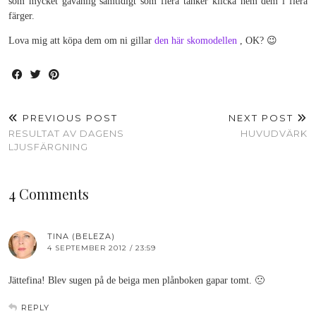
som mycket gåvänlig samtidigt som flera tänker klicka hem dem i flera
färger.
Lova mig att köpa dem om ni gillar
den här skomodellen
, OK? 😉
PREVIOUS POST
NEXT POST
RESULTAT AV DAGENS
HUVUDVÄRK
LJUSFÄRGNING
4 Comments
TINA (BELEZA)
4 SEPTEMBER 2012 / 23:59
Jättefina! Blev sugen på de beiga men plånboken gapar tomt. 🙁
REPLY