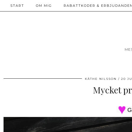
START
OM MIG
RABATTKODER & ERBJUDANDEN
ME
KÄTHE NILSSON
20 J
Mycket pr
G