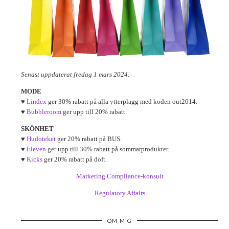
Senast uppdaterat fredag 1 mars 2024.
MODE
♥
Lindex
ger 30% rabatt på alla ytterplagg med koden out2014.
♥
Bubbleroom
ger upp till 20% rabatt.
SKÖNHET
♥
Hudoteket
ger 20% rabatt på BUS.
♥
Eleven
ger upp till 30% rabatt på sommarprodukter.
♥
Kicks
ger 20% rabatt på doft.
Marketing Compliance-konsult
Regulatory Affairs
OM MIG