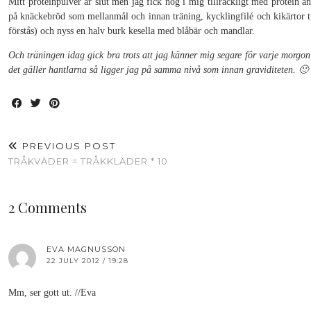
Mitt proteinpulver är slut men jag fick nog i mig tillräckligt med protein ä
på knäckebröd som mellanmål och innan träning, kycklingfilé och kikärtor til
förstås) och nyss en halv burk kesella med blåbär och mandlar.
Och träningen idag gick bra trots att jag känner mig segare för varje morgon
det gäller hantlarna så ligger jag på samma nivå som innan graviditeten. 🙂
PREVIOUS POST
TRÅKVÄDER = TRÅKKLÄDER * 10
2 Comments
EVA MAGNUSSON
22 JULY 2012 / 19:28
Mm, ser gott ut. //Eva