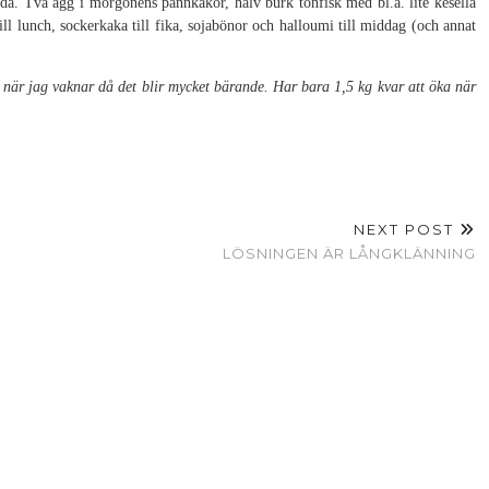
ndå. Två ägg i morgonens pannkakor, halv burk tonfisk med bl.a. lite kesella
l lunch, sockerkaka till fika, sojabönor och halloumi till middag (och annat
 när jag vaknar då det blir mycket bärande. Har bara 1,5 kg kvar att öka när
NEXT POST
LÖSNINGEN ÄR LÅNGKLÄNNING