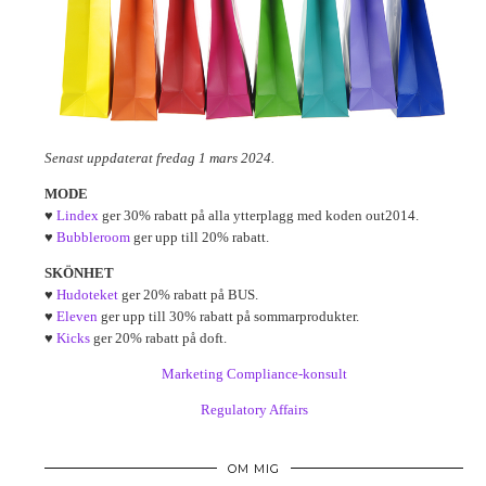
Senast uppdaterat fredag 1 mars 2024.
MODE
♥
Lindex
ger 30% rabatt på alla ytterplagg med koden out2014.
♥
Bubbleroom
ger upp till 20% rabatt.
SKÖNHET
♥
Hudoteket
ger 20% rabatt på BUS.
♥
Eleven
ger upp till 30% rabatt på sommarprodukter.
♥
Kicks
ger 20% rabatt på doft.
Marketing Compliance-konsult
Regulatory Affairs
OM MIG