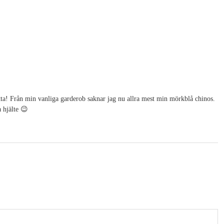
itta! Från min vanliga garderob saknar jag nu allra mest min mörkblå chinos.
 hjälte 😉