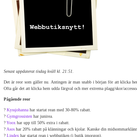
Senast uppdaterat tisdag kväll kl. 21:51.
Det är reor som gäller nu. Antingen är man snabb i början för att klicka hem
Ofta går det att klicka hem udda färgval och mer extrema plagg/skor/accessoa
Pågående reor
?
Kyssjohanna
har startat rean med 30-80% rabatt.
?
Gymgrossisten
har junirea.
?
Yoox
har upp till 50% extra i rabatt.
?
Asos
har 20% rabatt på klänningar och kjolar. Kanske din midsommarklänn
?
Lindex
har startat rean i webbutiken (i butik imorgon).