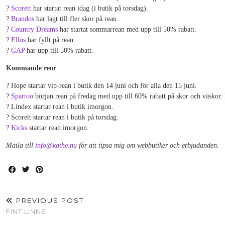
?
Scorett
har startat rean idag (i butik på torsdag).
?
Brandos
har lagt till fler skor på rean.
?
Country Dreams
har startat sommarrean med upp till 50% rabatt.
?
Ellos
har fyllt på rean.
?
GAP
har upp till 50% rabatt.
Kommande reor
? Hope startar vip-rean i butik den 14 juni och för alla den 15 juni.
?
Spartoo
början rean på fredag med upp till 60% rabatt på skor och väskor
? Lindex startar rean i butik imorgon.
? Scorett startar rean i butik på torsdag.
?
Kicks
startar rean imorgon.
Maila till
info@kathe.nu
för att tipsa mig om webbutiker och erbjudanden.
PREVIOUS POST
FINT LINNE