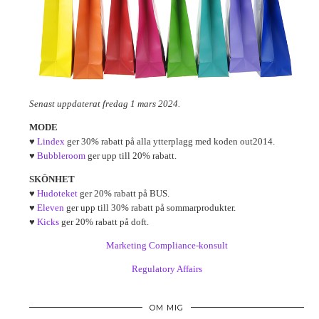
Senast uppdaterat fredag 1 mars 2024.
MODE
♥
Lindex
ger 30% rabatt på alla ytterplagg med koden out2014.
♥
Bubbleroom
ger upp till 20% rabatt.
SKÖNHET
♥
Hudoteket
ger 20% rabatt på BUS.
♥
Eleven
ger upp till 30% rabatt på sommarprodukter.
♥
Kicks
ger 20% rabatt på doft.
Marketing Compliance-konsult
Regulatory Affairs
OM MIG