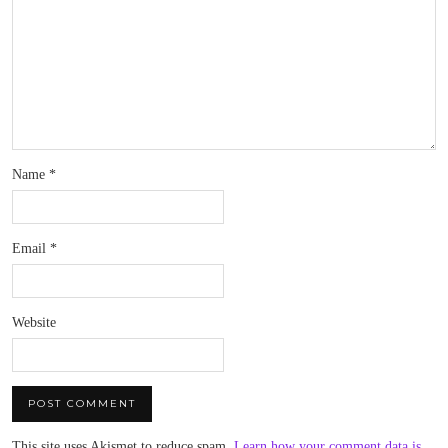
Name
*
Email
*
Website
This site uses Akismet to reduce spam.
Learn how your comment data is