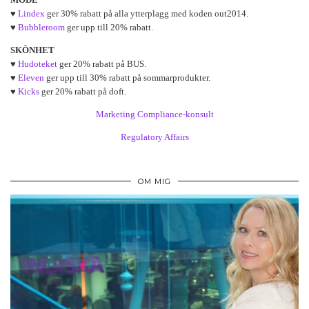
♥
Lindex
ger 30% rabatt på alla ytterplagg med koden out2014.
♥
Bubbleroom
ger upp till 20% rabatt.
SKÖNHET
♥
Hudoteket
ger 20% rabatt på BUS.
♥
Eleven
ger upp till 30% rabatt på sommarprodukter.
♥
Kicks
ger 20% rabatt på doft.
Marketing Compliance-konsult
Regulatory Affairs
OM MIG