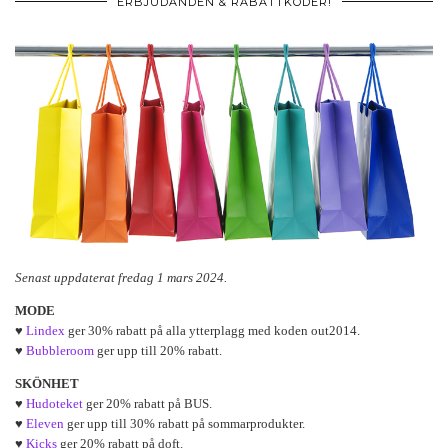
ERBJUDANDEN & RABATTKODER!
Senast uppdaterat fredag 1 mars 2024.
MODE
♥
Lindex
ger 30% rabatt på alla ytterplagg med koden out2014.
♥
Bubbleroom
ger upp till 20% rabatt.
SKÖNHET
♥
Hudoteket
ger 20% rabatt på BUS.
♥
Eleven
ger upp till 30% rabatt på sommarprodukter.
♥
Kicks
ger 20% rabatt på doft.