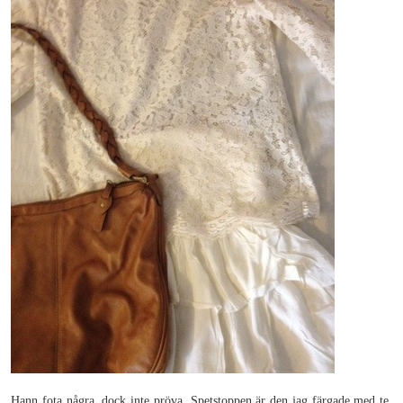
Hann fota några, dock inte pröva. Spetstoppen är den jag färgade med te,