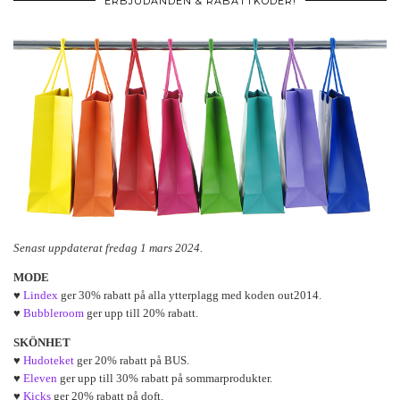
ERBJUDANDEN & RABATTKODER!
Senast uppdaterat fredag 1 mars 2024.
MODE
♥
Lindex
ger 30% rabatt på alla ytterplagg med koden out2014.
♥
Bubbleroom
ger upp till 20% rabatt.
SKÖNHET
♥
Hudoteket
ger 20% rabatt på BUS.
♥
Eleven
ger upp till 30% rabatt på sommarprodukter.
♥
Kicks
ger 20% rabatt på doft.