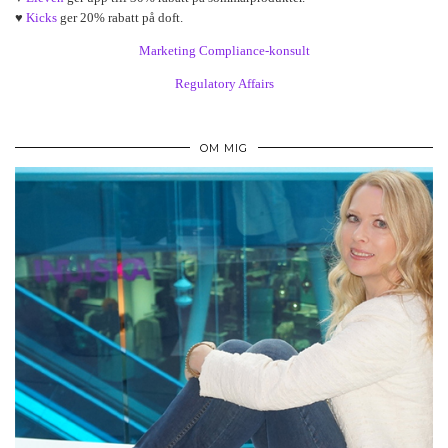
♥
Kicks
ger 20% rabatt på doft.
Marketing Compliance-konsult
Regulatory Affairs
OM MIG