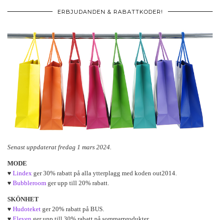
ERBJUDANDEN & RABATTKODER!
Senast uppdaterat fredag 1 mars 2024.
MODE
♥
Lindex
ger 30% rabatt på alla ytterplagg med koden out2014.
♥
Bubbleroom
ger upp till 20% rabatt.
SKÖNHET
♥
Hudoteket
ger 20% rabatt på BUS.
♥
Eleven
ger upp till 30% rabatt på sommarprodukter.