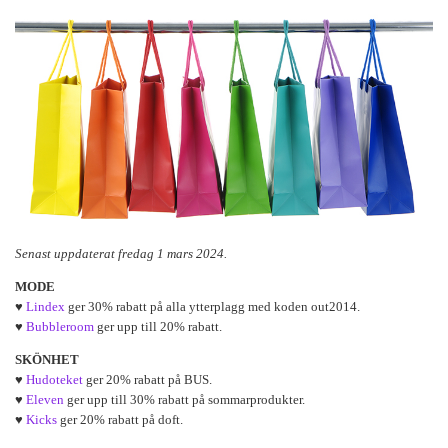
Senast uppdaterat fredag 1 mars 2024.
MODE
♥
Lindex
ger 30% rabatt på alla ytterplagg med koden out2014.
♥
Bubbleroom
ger upp till 20% rabatt.
SKÖNHET
♥
Hudoteket
ger 20% rabatt på BUS.
♥
Eleven
ger upp till 30% rabatt på sommarprodukter.
♥
Kicks
ger 20% rabatt på doft.