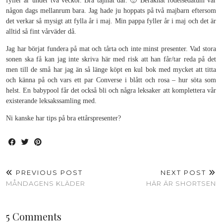
fyller år under två veckor. Bra tajmat där. 🙂 Beräknat födelsedatum var
någon dags mellanrum bara. Jag hade ju hoppats på två majbarn eftersom
det verkar så mysigt att fylla år i maj. Min pappa fyller år i maj och det är
alltid så fint vårväder då.
Jag har börjat fundera på mat och tårta och inte minst presenter. Vad stora
sonen ska få kan jag inte skriva här med risk att han får/tar reda på det
men till de små har jag än så länge köpt en kul bok med mycket att titta
och känna på och vars ett par Converse i blått och rosa – hur söta som
helst. En babypool får det också bli och några leksaker att komplettera vår
existerande leksakssamling med.
Ni kanske har tips på bra ettårspresenter?
PREVIOUS POST
NEXT POST
MÅNDAGENS KLÄDER
HÄR ÄR SHORTSEN
5 Comments