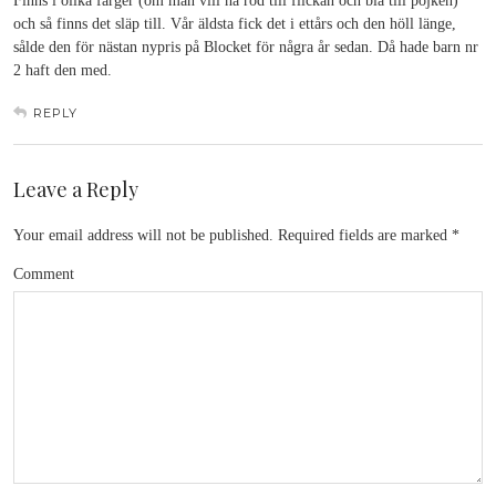
Finns i olika färger (om man vill ha röd till flickan och blå till pojken)
och så finns det släp till. Vår äldsta fick det i ettårs och den höll länge,
sålde den för nästan nypris på Blocket för några år sedan. Då hade barn nr
2 haft den med.
REPLY
Leave a Reply
Your email address will not be published.
Required fields are marked
*
Comment