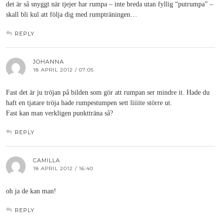
det är så snyggt när tjejer har rumpa – inte breda utan fyllig “putrumpa” –
skall bli kul att följa dig med rumpträningen…
REPLY
JOHANNA
18 APRIL 2012 / 07:05
Fast det är ju tröjan på bilden som gör att rumpan ser mindre it. Hade du
haft en tjatare tröja hade rumpestumpen sett liiiite större ut.
Fast kan man verkligen punktträna så?
REPLY
CAMILLA
18 APRIL 2012 / 16:40
oh ja de kan man!
REPLY