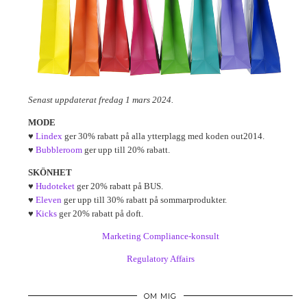
Senast uppdaterat fredag 1 mars 2024.
MODE
♥
Lindex
ger 30% rabatt på alla ytterplagg med koden out2014.
♥
Bubbleroom
ger upp till 20% rabatt.
SKÖNHET
♥
Hudoteket
ger 20% rabatt på BUS.
♥
Eleven
ger upp till 30% rabatt på sommarprodukter.
♥
Kicks
ger 20% rabatt på doft.
Marketing Compliance-konsult
Regulatory Affairs
OM MIG