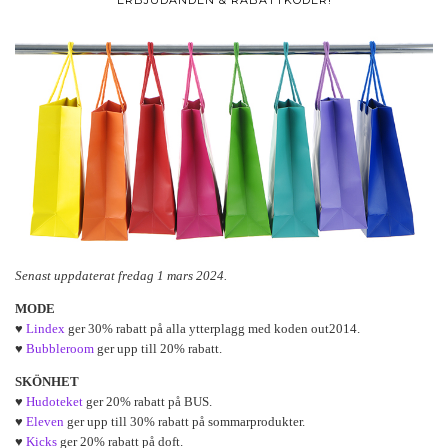
ERBJUDANDEN & RABATTKODER!
Senast uppdaterat fredag 1 mars 2024.
MODE
♥
Lindex
ger 30% rabatt på alla ytterplagg med koden out2014.
♥
Bubbleroom
ger upp till 20% rabatt.
SKÖNHET
♥
Hudoteket
ger 20% rabatt på BUS.
♥
Eleven
ger upp till 30% rabatt på sommarprodukter.
♥
Kicks
ger 20% rabatt på doft.