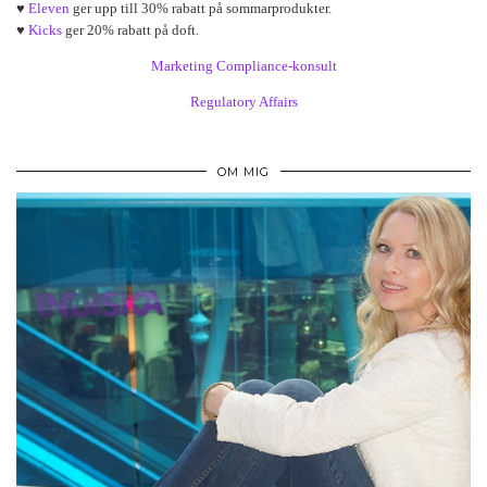
♥
Eleven
ger upp till 30% rabatt på sommarprodukter.
♥
Kicks
ger 20% rabatt på doft.
Marketing Compliance-konsult
Regulatory Affairs
OM MIG