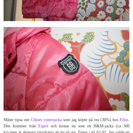
Måste tipsa om
Chloés vinterjacka
som jag köpte på rea (30%) hos
Ellos
.
Den kommer från
Esprit
och kostar nu som en H&M-jacka (ca 300
kr) men är skönare (mjukare) att ha på sig. Finns i stl 62-92. Jag valde en