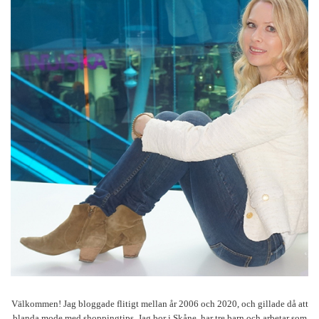
Välkommen! Jag bloggade flitigt mellan år 2006 och 2020, och gillade då att
blanda mode med shoppingtips. Jag bor i Skåne, har tre barn och arbetar som