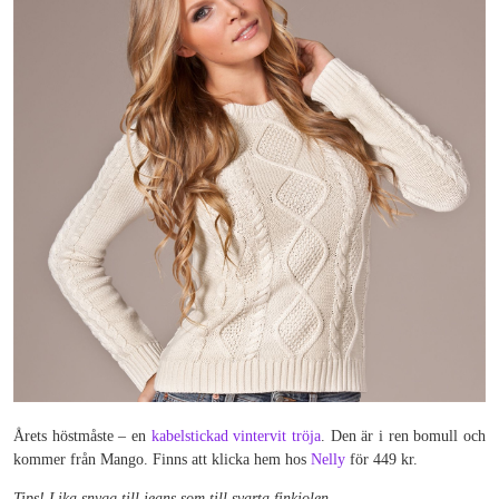
Årets höstmåste – en
kabelstickad vintervit tröja
. Den är i ren bomull och
kommer från Mango. Finns att klicka hem hos
Nelly
för 449 kr.
Tips! Lika snygg till jeans som till svarta finkjolen.