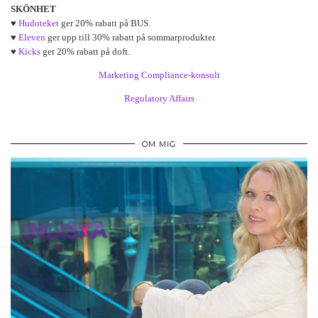
SKÖNHET
♥
Hudoteket
ger 20% rabatt på BUS.
♥
Eleven
ger upp till 30% rabatt på sommarprodukter.
♥
Kicks
ger 20% rabatt på doft.
Marketing Compliance-konsult
Regulatory Affairs
OM MIG