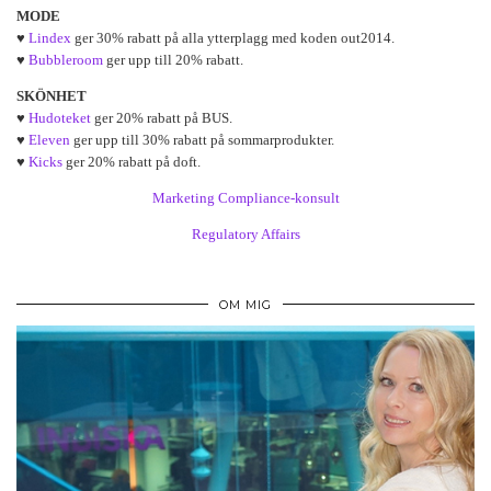
MODE
♥
Lindex
ger 30% rabatt på alla ytterplagg med koden out2014.
♥
Bubbleroom
ger upp till 20% rabatt.
SKÖNHET
♥
Hudoteket
ger 20% rabatt på BUS.
♥
Eleven
ger upp till 30% rabatt på sommarprodukter.
♥
Kicks
ger 20% rabatt på doft.
Marketing Compliance-konsult
Regulatory Affairs
OM MIG