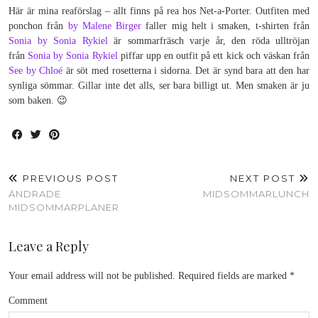
Här är mina reaförslag – allt finns på rea hos Net-a-Porter. Outfiten med
ponchon från
by Malene Birger
faller mig helt i smaken, t-shirten från
Sonia by Sonia Rykiel
är sommarfräsch varje år, den röda ulltröjan
från
Sonia by Sonia Rykiel
piffar upp en outfit på ett kick och väskan från
See by Chloé
är söt med rosetterna i sidorna. Det är synd bara att den har
synliga sömmar. Gillar inte det alls, ser bara billigt ut. Men smaken är ju
som baken. 😉
PREVIOUS POST
NEXT POST
ÄNDRADE
MIDSOMMARLUNCH
MIDSOMMARPLANER
Leave a Reply
Your email address will not be published.
Required fields are marked
*
Comment