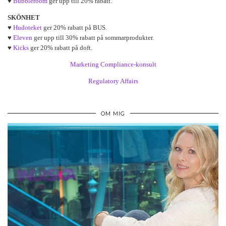
♥
Bubbleroom
ger upp till 20% rabatt.
SKÖNHET
♥
Hudoteket
ger 20% rabatt på BUS.
♥
Eleven
ger upp till 30% rabatt på sommarprodukter.
♥
Kicks
ger 20% rabatt på doft.
Marketing Compliance-konsult
Regulatory Affairs
OM MIG