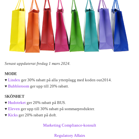
Senast uppdaterat fredag 1 mars 2024.
MODE
♥
Lindex
ger 30% rabatt på alla ytterplagg med koden out2014.
♥
Bubbleroom
ger upp till 20% rabatt.
SKÖNHET
♥
Hudoteket
ger 20% rabatt på BUS.
♥
Eleven
ger upp till 30% rabatt på sommarprodukter.
♥
Kicks
ger 20% rabatt på doft.
Marketing Compliance-konsult
Regulatory Affairs