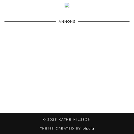
ANNONS
© 2026
KÄTHE NILSSON
THEME CREATED BY
pipdig