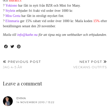
och
murad15
.
?
Yokiono
har fått in nytt från BZR och Mini for Many.
?
Stylein
erbjuder fri frakt vid order över 1000 kr.
?
Miss Greta
har fått in otroligt mycket fint.
?
Elinmaria
ger 15% rabatt vid order över 1000 kr. Maila koden
15%
efter
beställningen senast den 20 november.
Maila till
info@kathe.nu
för att tipsa mig om webbutiker och erbjudanden.
PREVIOUS POST
NEXT POST
JAG 4-5 ÅR
VECKANS OUTFITS
Leave a comment
EMMA
14 NOVEMBER 2010 / 13:22