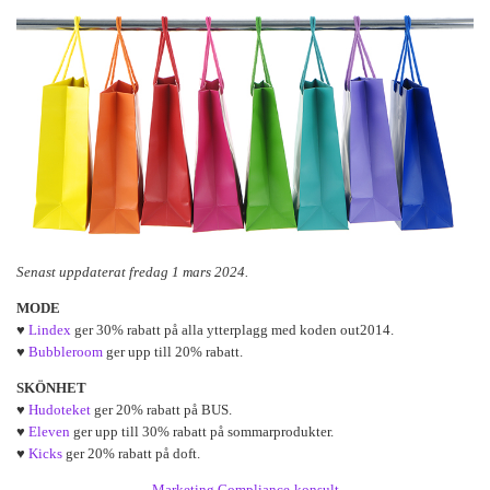
Senast uppdaterat fredag 1 mars 2024.
MODE
♥
Lindex
ger 30% rabatt på alla ytterplagg med koden out2014.
♥
Bubbleroom
ger upp till 20% rabatt.
SKÖNHET
♥
Hudoteket
ger 20% rabatt på BUS.
♥
Eleven
ger upp till 30% rabatt på sommarprodukter.
♥
Kicks
ger 20% rabatt på doft.
Marketing Compliance-konsult