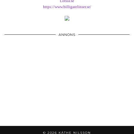
Lotsia.se
https://www.billigarelinser.se/
ANNONS
© 2026
KÄTHE NILSSON