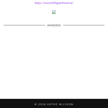
https://www.billigarelinser.se/
ANNONS
© 2026
KÄTHE NILSSON