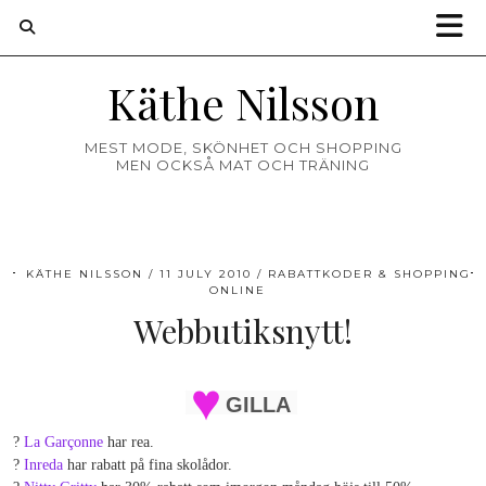
Käthe Nilsson
MEST MODE, SKÖNHET OCH SHOPPING
MEN OCKSÅ MAT OCH TRÄNING
KÄTHE NILSSON
11 JULY 2010
RABATTKODER & SHOPPING
ONLINE
Webbutiksnytt!
GILLA
?
La Garçonne
har rea.
?
Inreda
har rabatt på fina skolådor.