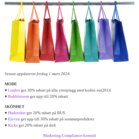
Senast uppdaterat fredag 1 mars 2024.
MODE
♥
Lindex
ger 30% rabatt på alla ytterplagg med koden out2014.
♥
Bubbleroom
ger upp till 20% rabatt.
SKÖNHET
♥
Hudoteket
ger 20% rabatt på BUS.
♥
Eleven
ger upp till 30% rabatt på sommarprodukter.
♥
Kicks
ger 20% rabatt på doft.
Marketing Compliance-konsult