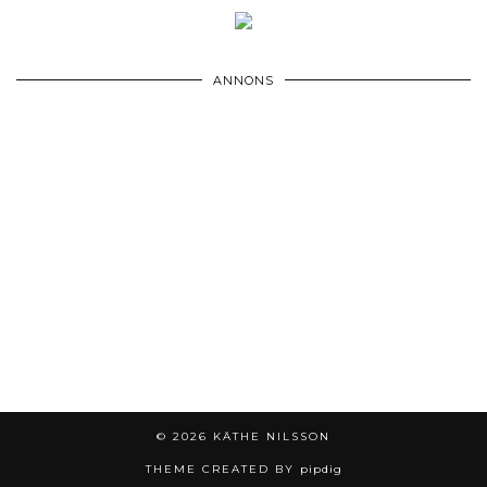
ANNONS
© 2026
KÄTHE NILSSON
THEME CREATED BY
pipdig