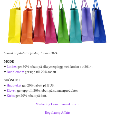
Senast uppdaterat fredag 1 mars 2024.
MODE
♥
Lindex
ger 30% rabatt på alla ytterplagg med koden out2014.
♥
Bubbleroom
ger upp till 20% rabatt.
SKÖNHET
♥
Hudoteket
ger 20% rabatt på BUS.
♥
Eleven
ger upp till 30% rabatt på sommarprodukter.
♥
Kicks
ger 20% rabatt på doft.
Marketing Compliance-konsult
Regulatory Affairs