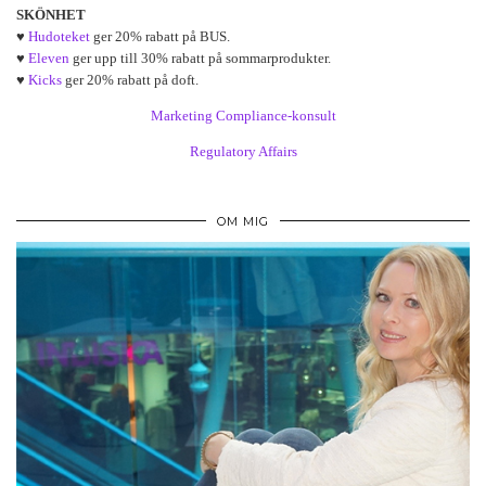
SKÖNHET
♥
Hudoteket
ger 20% rabatt på BUS.
♥
Eleven
ger upp till 30% rabatt på sommarprodukter.
♥
Kicks
ger 20% rabatt på doft.
Marketing Compliance-konsult
Regulatory Affairs
OM MIG