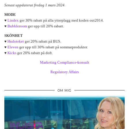
Senast uppdaterat fredag 1 mars 2024.
MODE
♥
Lindex
ger 30% rabatt på alla ytterplagg med koden out2014.
♥
Bubbleroom
ger upp till 20% rabatt.
SKÖNHET
♥
Hudoteket
ger 20% rabatt på BUS.
♥
Eleven
ger upp till 30% rabatt på sommarprodukter.
♥
Kicks
ger 20% rabatt på doft.
Marketing Compliance-konsult
Regulatory Affairs
OM MIG