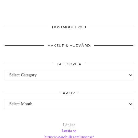
HÖSTMODET 2018
MAKEUP & HUDVÅRD:
KATEGORIER
Kategorier
ARKIV
Arkiv
Länkar
Lotsia.se
https://www.billigarelinser.se/