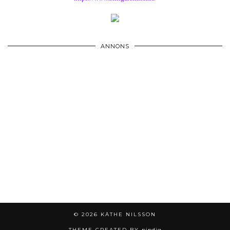
ANNONS
© 2026
KÄTHE NILSSON
THEME CREATED BY
pipdig