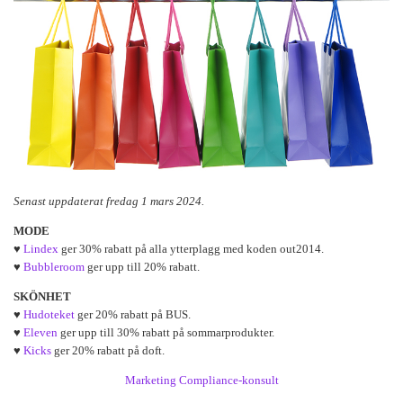
Senast uppdaterat fredag 1 mars 2024.
MODE
♥
Lindex
ger 30% rabatt på alla ytterplagg med koden out2014.
♥
Bubbleroom
ger upp till 20% rabatt.
SKÖNHET
♥
Hudoteket
ger 20% rabatt på BUS.
♥
Eleven
ger upp till 30% rabatt på sommarprodukter.
♥
Kicks
ger 20% rabatt på doft.
Marketing Compliance-konsult