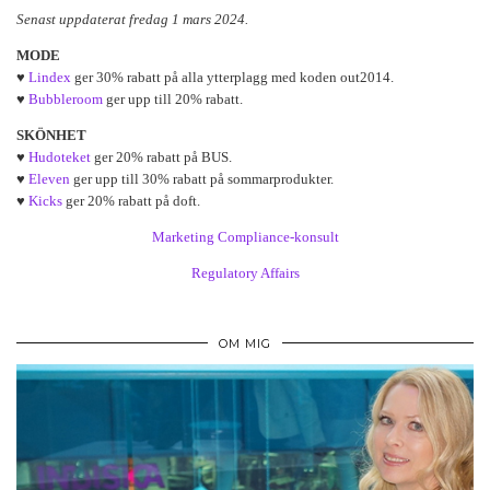
Senast uppdaterat fredag 1 mars 2024.
MODE
♥
Lindex
ger 30% rabatt på alla ytterplagg med koden out2014.
♥
Bubbleroom
ger upp till 20% rabatt.
SKÖNHET
♥
Hudoteket
ger 20% rabatt på BUS.
♥
Eleven
ger upp till 30% rabatt på sommarprodukter.
♥
Kicks
ger 20% rabatt på doft.
Marketing Compliance-konsult
Regulatory Affairs
OM MIG