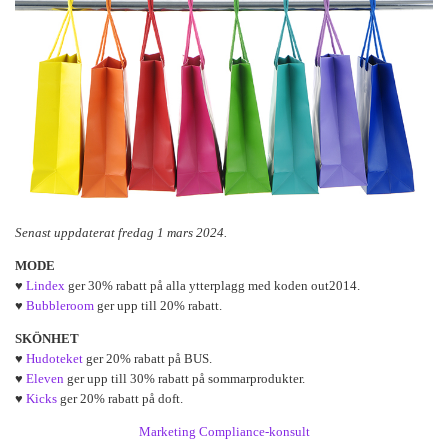
Senast uppdaterat fredag 1 mars 2024.
MODE
♥
Lindex
ger 30% rabatt på alla ytterplagg med koden out2014.
♥
Bubbleroom
ger upp till 20% rabatt.
SKÖNHET
♥
Hudoteket
ger 20% rabatt på BUS.
♥
Eleven
ger upp till 30% rabatt på sommarprodukter.
♥
Kicks
ger 20% rabatt på doft.
Marketing Compliance-konsult