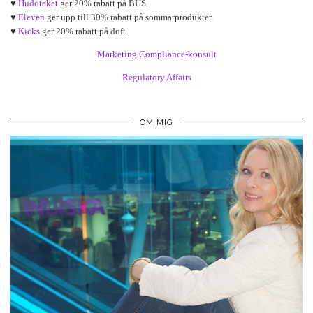
♥
Hudoteket
ger 20% rabatt på BUS.
♥
Eleven
ger upp till 30% rabatt på sommarprodukter.
♥
Kicks
ger 20% rabatt på doft.
Marketing Compliance-konsult
Regulatory Affairs
OM MIG