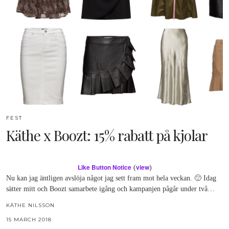
FEST
Käthe x Boozt: 15% rabatt på kjolar
Like Button Notice
view
(
)
Nu kan jag äntligen avslöja något jag sett fram mot hela veckan. 🙂 Idag
sätter mitt och Boozt samarbete igång och kampanjen pågår under två…
KÄTHE NILSSON
15 MARCH 2018