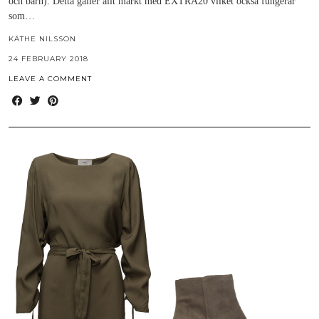
och barn). Detta gäller allt märkt med EXTRA20 vilket också fungerar
som…
KÄTHE NILSSON
24 FEBRUARY 2018
LEAVE A COMMENT