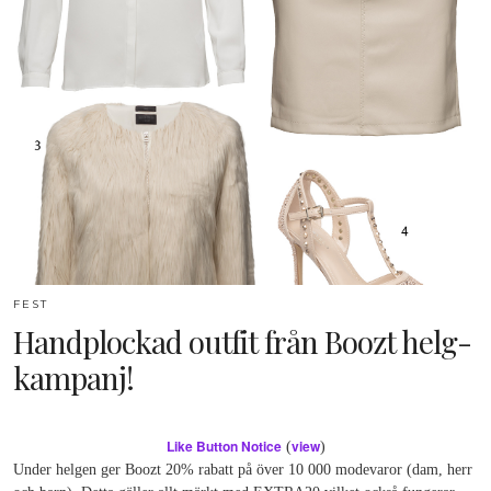
FEST
Handplockad outfit från Boozt helg-
kampanj!
Like Button Notice
view
(
)
Under helgen ger Boozt 20% rabatt på över 10 000 modevaror (dam, herr