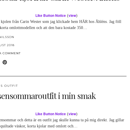
Like Button Notice
view
(
)
r kjolen från Carin Wester som jag klickade hem HÄR hos Åhléns. Jag föll
 korta omlottmodellen och att den bara kostade 350…
NILSSON
UST 2018
 A COMMENT
S OUTFIT
sensommaroutfit i min smak
Like Button Notice
view
(
)
ensommar och detta är en outfit jag skulle kunna ta på mig direkt. Jag gillar
, quiltade väskor, korta kjolar med omlott och…