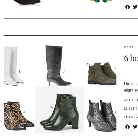
FEST
6 b
Du kansk
några s
KÄTHE 
13 SEP
LEAVE