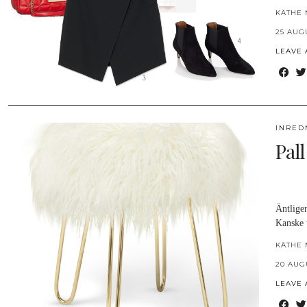
KÄTHE 
25 AUG
LEAVE
INRED
Pal
Äntligen
Kanske 
KÄTHE 
20 AUG
LEAVE