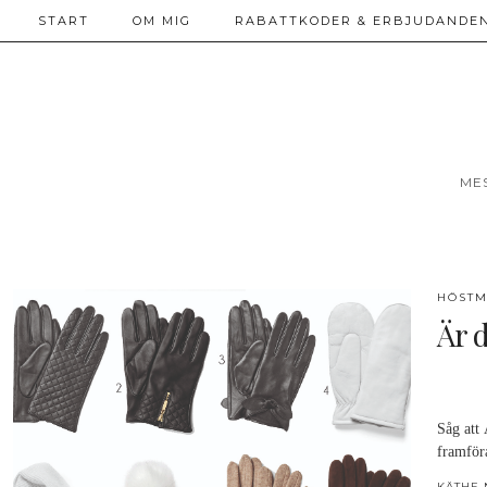
START
OM MIG
RABATTKODER & ERBJUDANDEN
ME
HÖSTM
Är 
Såg att 
framför
KÄTHE 