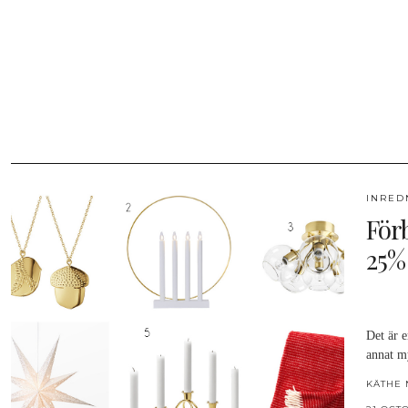
INRED
För
25%
Det är e
annat my
KÄTHE 