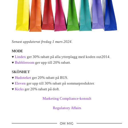
Senast uppdaterat fredag 1 mars 2024.
MODE
♥
Lindex
ger 30% rabatt på alla ytterplagg med koden out2014.
♥
Bubbleroom
ger upp till 20% rabatt.
SKÖNHET
♥
Hudoteket
ger 20% rabatt på BUS.
♥
Eleven
ger upp till 30% rabatt på sommarprodukter.
♥
Kicks
ger 20% rabatt på doft.
Marketing Compliance-konsult
Regulatory Affairs
OM MIG