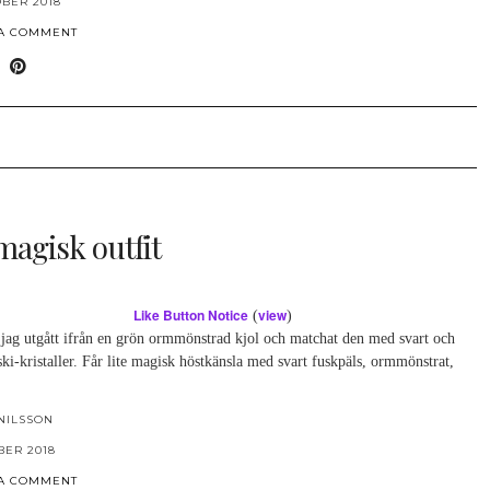
OBER 2018
 A COMMENT
magisk outfit
Like Button Notice
view
(
)
 jag utgått ifrån en grön ormmönstrad kjol och matchat den med svart och
i-kristaller. Får lite magisk höstkänsla med svart fuskpäls, ormmönstrat,
NILSSON
BER 2018
 A COMMENT