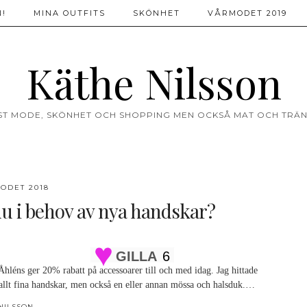
!
MINA OUTFITS
SKÖNHET
VÅRMODET 2019
Käthe Nilsson
ST MODE, SKÖNHET OCH SHOPPING MEN OCKSÅ MAT OCH TRÄN
ODET 2018
du i behov av nya handskar?
GILLA
6
Åhléns ger 20% rabatt på accessoarer till och med idag. Jag hittade
allt fina handskar, men också en eller annan mössa och halsduk.…
NILSSON