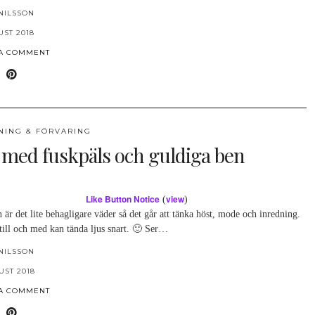
NILSSON
UST 2018
 A COMMENT
NING & FÖRVARING
l med fuskpäls och guldiga ben
Like Button Notice
view
(
)
 är det lite behagligare väder så det går att tänka höst, mode och inredning.
till och med kan tända ljus snart. 🙂 Ser…
NILSSON
UST 2018
 A COMMENT