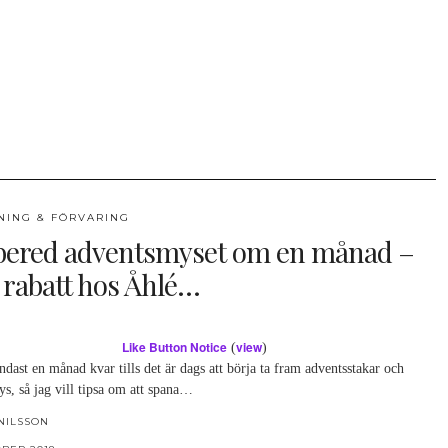
NING & FÖRVARING
bered adventsmyset om en månad –
 rabatt hos Åhlé…
Like Button Notice
view
(
)
ndast en månad kvar tills det är dags att börja ta fram adventsstakar och
s, så jag vill tipsa om att spana…
NILSSON