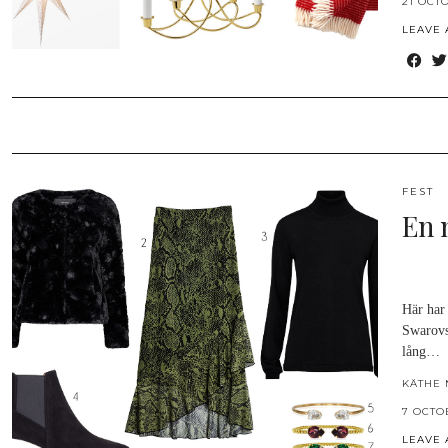
21 OCT
LEAVE
FEST
En 
Här har
Swarovsk
lång…
KÄTHE 
7 OCTO
LEAVE