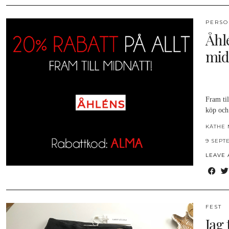
PERSO
Åhlé
mid
Fram til
köp och
KÄTHE 
9 SEPT
LEAVE
FEST
Jag 