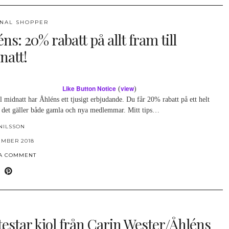
NAL SHOPPER
ns: 20% rabatt på allt fram till
natt!
Like Button Notice
view
(
)
l midnatt har Åhléns ett tjusigt erbjudande. Du får 20% rabatt på ett helt
 det gäller både gamla och nya medlemmar. Mitt tips…
NILSSON
EMBER 2018
 A COMMENT
testar kjol från Carin Wester/Åhléns