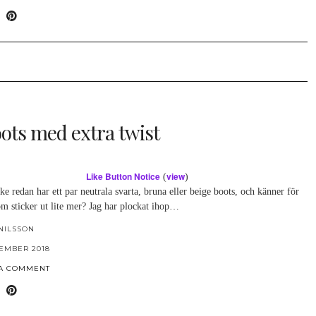
oots med extra twist
Like Button Notice
view
(
)
e redan har ett par neutrala svarta, bruna eller beige boots, och känner för
om sticker ut lite mer? Jag har plockat ihop…
NILSSON
TEMBER 2018
 A COMMENT