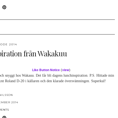
ODE 2014
piration från Wakakuu
Like Button Notice
view
(
)
och snyggt hos Wakauu. Det får bli dagens lunchinspiration. P.S. Hittade min
ynt Roland D-20 i källaren och den klarade översvämningen. Superkul!
NILSSON
EMBER 2014
MENTS