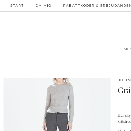
START
OM MIG
RABATTKODER & ERBJUDANDEN
ME
HÖSTM
Gråt
Hur snyg
kritstre
KÄTHE 