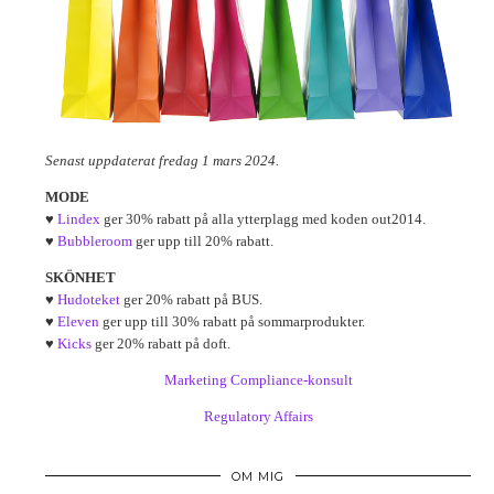
Senast uppdaterat fredag 1 mars 2024.
MODE
♥
Lindex
ger 30% rabatt på alla ytterplagg med koden out2014.
♥
Bubbleroom
ger upp till 20% rabatt.
SKÖNHET
♥
Hudoteket
ger 20% rabatt på BUS.
♥
Eleven
ger upp till 30% rabatt på sommarprodukter.
♥
Kicks
ger 20% rabatt på doft.
Marketing Compliance-konsult
Regulatory Affairs
OM MIG