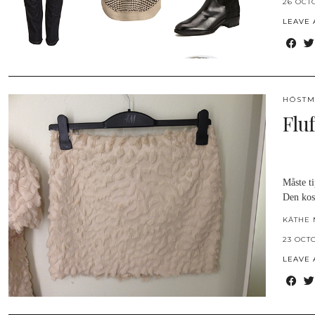
26 OCT
LEAVE
HÖSTM
Fluf
Måste ti
Den kos
KÄTHE 
23 OCT
LEAVE