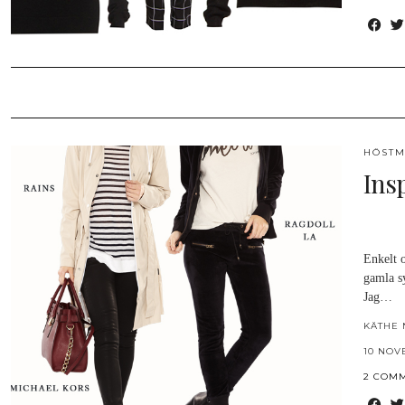
HÖSTM
Ins
Enkelt 
gamla s
Jag…
KÄTHE 
10 NOV
2 COM