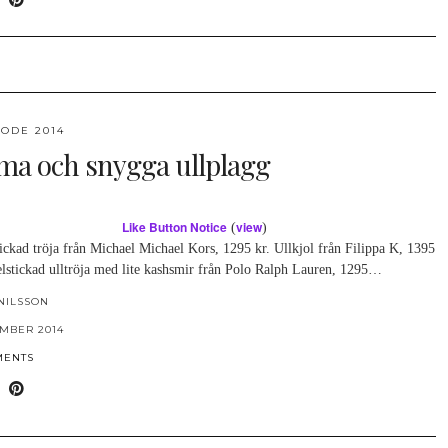
ODE 2014
ma och snygga ullplagg
Like Button Notice
view
(
)
ickad tröja från Michael Michael Kors, 1295 kr. Ullkjol från Filippa K, 1395
elstickad ulltröja med lite kashsmir från Polo Ralph Lauren, 1295…
NILSSON
MBER 2014
MENTS