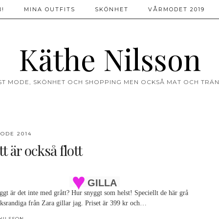
!
MINA OUTFITS
SKÖNHET
VÅRMODET 2019
Käthe Nilsson
ST MODE, SKÖNHET OCH SHOPPING MEN OCKSÅ MAT OCH TRÄN
ODE 2014
t är också flott
GILLA
gt är det inte med grått? Hur snyggt som helst! Speciellt de här grå
cksrandiga från Zara gillar jag. Priset är 399 kr och…
NILSSON