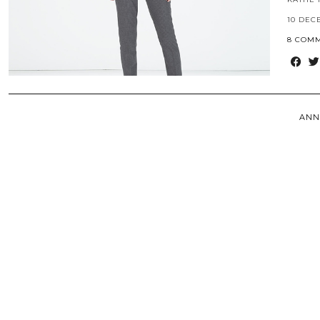
10 DEC
8 COM
ANN