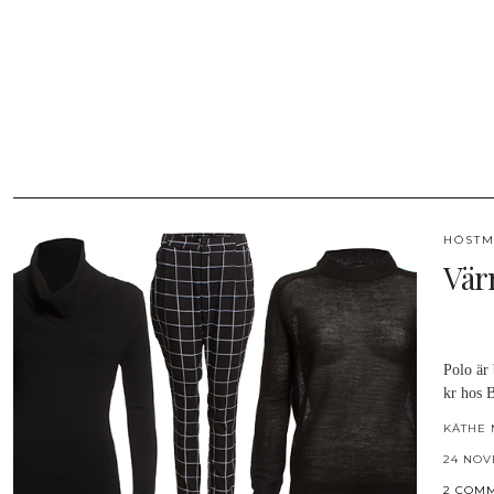
HÖSTM
Vär
Polo är
kr hos 
KÄTHE 
24 NOV
2 COM