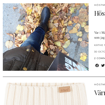
HÖSTM
Hös
Var i M
som jag
KÄTHE 
30 OCT
2 COM
HÖSTM
Vär