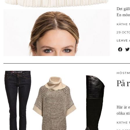
Det gäll
En möss
KÄTHE 
29 OCT
LEAVE
HÖSTM
På 
Här är e
olika st
KÄTHE 