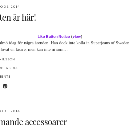
ODE 2014
ten är här!
Like Button Notice
view
(
)
almö idag för några ärenden. Han dock inte kolla in Superjeans of Sweden
 lovat en läsare, men kan inte ni som…
NILSSON
OBER 2014
MENTS
ODE 2014
mande accessoarer