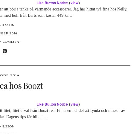
Like Button Notice
view
(
)
er att börja tänka på värmande accessoarer. Jag har hittat två fina hos Nelly.
a med boll från Barts som kostar 449 kr…
NILSSON
OBER 2014
 A COMMENT
ODE 2014
rea hos Boozt
Like Button Notice
view
(
)
tt litet, litet urval från Boozt rea. Finns en hel del att fynda och massor av
ilar. Dagens tips får bli att…
NILSSON