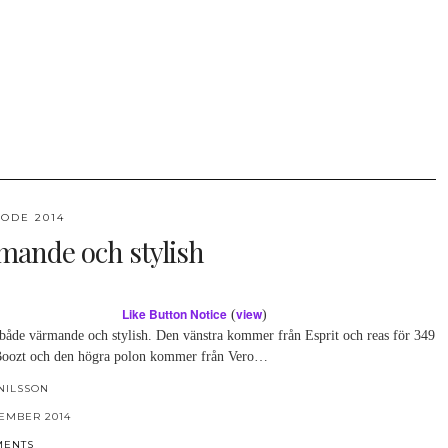
ODE 2014
mande och stylish
Like Button Notice
view
(
)
 både värmande och stylish. Den vänstra kommer från Esprit och reas för 349
Boozt och den högra polon kommer från Vero…
NILSSON
EMBER 2014
MENTS