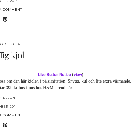
OBER 2014
 A COMMENT
ODE 2014
fig kjol
Like Button Notice
view
(
)
psa om den här kjolen i pälsimitation. Snygg, kul och lite extra värmande.
tar 399 kr hos finns hos H&M Trend här.
NILSSON
OBER 2014
 A COMMENT