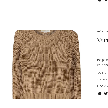
HÖSTM
Var
Beige st
kr. Kab
KÄTHE 
2 NOVE
2 COM