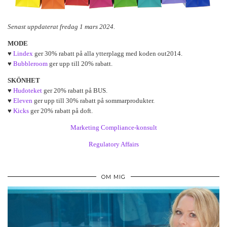
Senast uppdaterat fredag 1 mars 2024.
MODE
♥
Lindex
ger 30% rabatt på alla ytterplagg med koden out2014.
♥
Bubbleroom
ger upp till 20% rabatt.
SKÖNHET
♥
Hudoteket
ger 20% rabatt på BUS.
♥
Eleven
ger upp till 30% rabatt på sommarprodukter.
♥
Kicks
ger 20% rabatt på doft.
Marketing Compliance-konsult
Regulatory Affairs
OM MIG