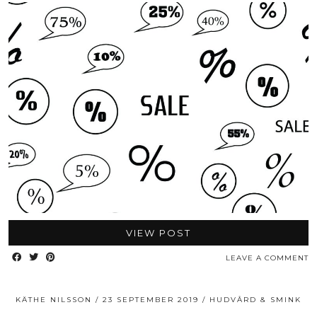
VIEW POST
LEAVE A COMMENT
KÄTHE NILSSON
23 SEPTEMBER 2019
HUDVÅRD & SMINK