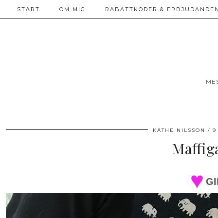
START
OM MIG
RABATTKODER & ERBJUDANDEN
ME
KÄTHE NILSSON
9
Maffiga
GI