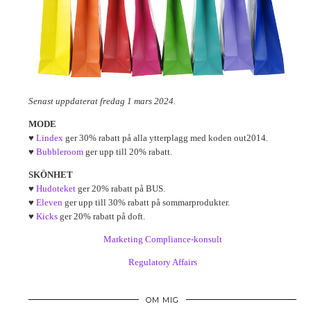
Senast uppdaterat fredag 1 mars 2024.
MODE
♥
Lindex
ger 30% rabatt på alla ytterplagg med koden out2014.
♥
Bubbleroom
ger upp till 20% rabatt.
SKÖNHET
♥
Hudoteket
ger 20% rabatt på BUS.
♥
Eleven
ger upp till 30% rabatt på sommarprodukter.
♥
Kicks
ger 20% rabatt på doft.
Marketing Compliance-konsult
Regulatory Affairs
OM MIG