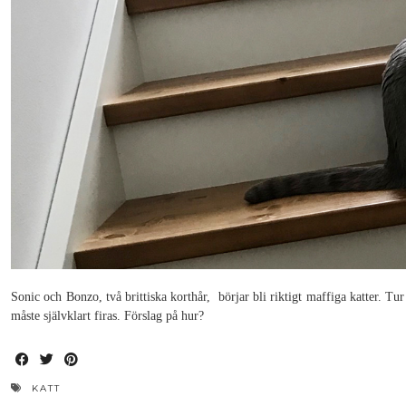
Sonic och Bonzo, två brittiska korthår, börjar bli riktigt maffiga katter. Tur 
måste självklart firas. Förslag på hur?
KATT