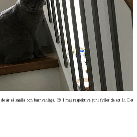
de är så snälla och barnvänliga. 😉 I maj respektive juni fyller de ett år. Det