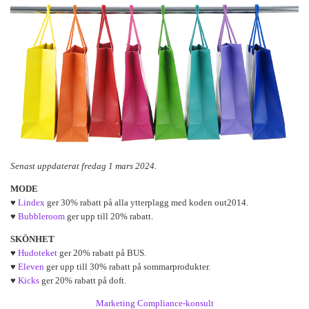
Senast uppdaterat fredag 1 mars 2024.
MODE
♥
Lindex
ger 30% rabatt på alla ytterplagg med koden out2014.
♥
Bubbleroom
ger upp till 20% rabatt.
SKÖNHET
♥
Hudoteket
ger 20% rabatt på BUS.
♥
Eleven
ger upp till 30% rabatt på sommarprodukter.
♥
Kicks
ger 20% rabatt på doft.
Marketing Compliance-konsult