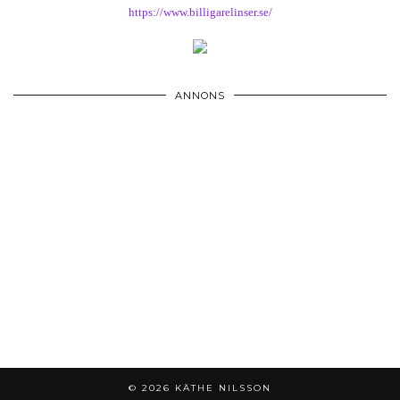
https://www.billigarelinser.se/
ANNONS
© 2026
KÄTHE NILSSON