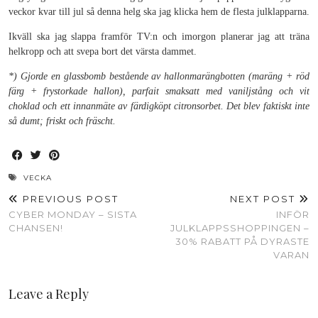
veckor kvar till jul så denna helg ska jag klicka hem de flesta julklapparna.
Ikväll ska jag slappa framför TV:n och imorgon planerar jag att träna
helkropp och att svepa bort det värsta dammet.
*) Gjorde en glassbomb bestående av hallonmarängbotten (maräng + röd
färg + frystorkade hallon), parfait smaksatt med vaniljstång och vit
choklad och ett innanmäte av färdigköpt citronsorbet. Det blev faktiskt inte
så dumt; friskt och fräscht.
VECKA
PREVIOUS POST
NEXT POST
CYBER MONDAY – SISTA
INFÖR
CHANSEN!
JULKLAPPSSHOPPINGEN –
30% RABATT PÅ DYRASTE
VARAN
Leave a Reply