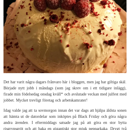
Det har varit några dagars frånvaro här i bloggen, men jag har giltiga skäl.
Började nytt jobb i måndags (som jag skrev om i ett tidigare inlägg),
firade min födelsedag onsdag kväll* och avslutade veckan med julfest med
jobbet. Mycket trevligt företag och arbetskamrater!
Idag valde jag att ta sovmorgon innan det var dags att hjälpa äldsta sonen
att hämta ut de datordelar som inköptes på Black Friday och göra några
andra ärenden. I eftermiddags satsade jag på att göra en stor bytta
risgrynsgröt och att baka en gigantiskt stor mjuk pepparkaka. Drygt två