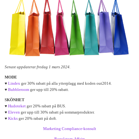
Senast uppdaterat fredag 1 mars 2024.
MODE
♥
Lindex
ger 30% rabatt på alla ytterplagg med koden out2014.
♥
Bubbleroom
ger upp till 20% rabatt.
SKÖNHET
♥
Hudoteket
ger 20% rabatt på BUS.
♥
Eleven
ger upp till 30% rabatt på sommarprodukter.
♥
Kicks
ger 20% rabatt på doft.
Marketing Compliance-konsult
Regulatory Affairs