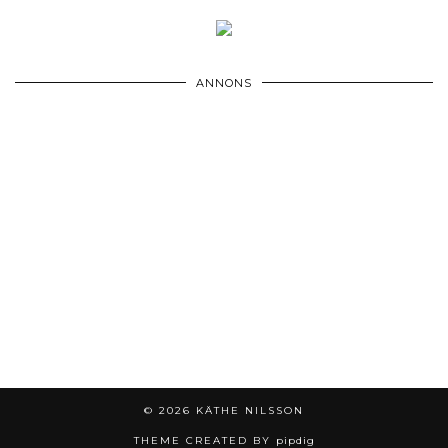
ANNONS
© 2026
KÄTHE NILSSON
THEME CREATED BY
pipdig