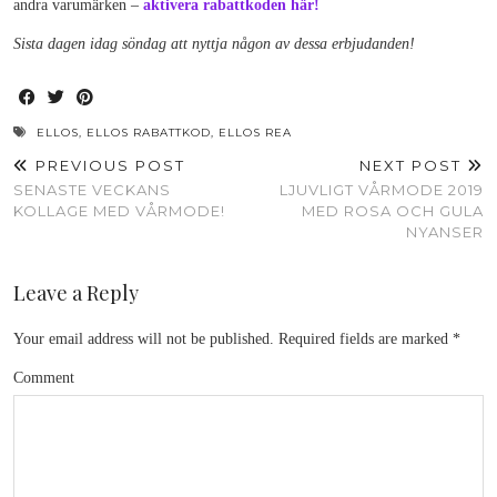
andra varumärken –
aktivera rabattkoden här!
Sista dagen idag söndag att nyttja någon av dessa erbjudanden!
ELLOS
,
ELLOS RABATTKOD
,
ELLOS REA
PREVIOUS POST
NEXT POST
SENASTE VECKANS
LJUVLIGT VÅRMODE 2019
KOLLAGE MED VÅRMODE!
MED ROSA OCH GULA
NYANSER
Leave a Reply
Your email address will not be published.
Required fields are marked
*
Comment