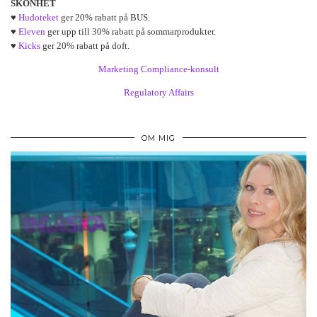
SKÖNHET
♥
Hudoteket
ger 20% rabatt på BUS.
♥
Eleven
ger upp till 30% rabatt på sommarprodukter.
♥
Kicks
ger 20% rabatt på doft.
Marketing Compliance-konsult
Regulatory Affairs
OM MIG