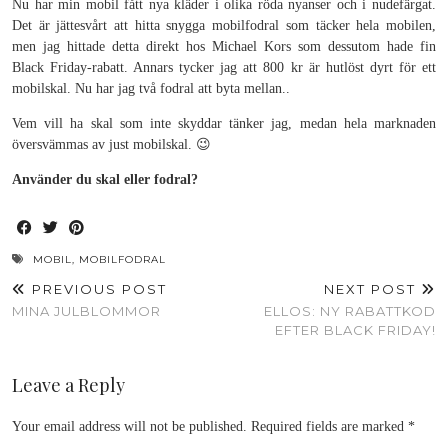
Nu har min mobil fått nya kläder i olika röda nyanser och i nudefärgat.
Det är jättesvårt att hitta snygga mobilfodral som täcker hela mobilen,
men jag hittade detta direkt hos Michael Kors som dessutom hade fin
Black Friday-rabatt. Annars tycker jag att 800 kr är hutlöst dyrt för ett
mobilskal. Nu har jag två fodral att byta mellan..
Vem vill ha skal som inte skyddar tänker jag, medan hela marknaden
översvämmas av just mobilskal. 😉
Använder du skal eller fodral?
MOBIL
,
MOBILFODRAL
PREVIOUS POST
NEXT POST
MINA JULBLOMMOR
ELLOS: NY RABATTKOD
EFTER BLACK FRIDAY!
Leave a Reply
Your email address will not be published.
Required fields are marked
*