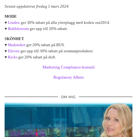
Senast uppdaterat fredag 1 mars 2024.
MODE
♥
Lindex
ger 30% rabatt på alla ytterplagg med koden out2014.
♥
Bubbleroom
ger upp till 20% rabatt.
SKÖNHET
♥
Hudoteket
ger 20% rabatt på BUS.
♥
Eleven
ger upp till 30% rabatt på sommarprodukter.
♥
Kicks
ger 20% rabatt på doft.
Marketing Compliance-konsult
Regulatory Affairs
OM MIG