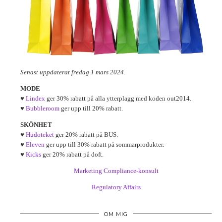
Senast uppdaterat fredag 1 mars 2024.
MODE
♥
Lindex
ger 30% rabatt på alla ytterplagg med koden out2014.
♥
Bubbleroom
ger upp till 20% rabatt.
SKÖNHET
♥
Hudoteket
ger 20% rabatt på BUS.
♥
Eleven
ger upp till 30% rabatt på sommarprodukter.
♥
Kicks
ger 20% rabatt på doft.
Marketing Compliance-konsult
Regulatory Affairs
OM MIG