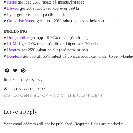
♥
Kicks
ger idag 25% rabatt på ansiktsvård idag.
♥
Eleven
ger 20% rabatt vid köp över 599 kr.
♥
Lyko
ger 25% rabatt på nästan allt.
♥
Grand Parfymeri
ger minst 20% rabatt på nästan hela sortimentet.
INREDNING
♥
Designonline
ger upp till 70% rabatt på allt idag.
♥
RUM21
ger 15% rabatt på allt vid köper över 3000 kr.
♥
Hemtex
ger 25% rabatt på allt (ordinarie priser).
♥
Bondeco
ger upp till 65% rabatt på utvalda produkter under Cyber Monda
CYBER MONDAY
PREVIOUS POST
SÖNDAGENS BLACK FRIDAY-ERBJUDANDEN!
Leave a Reply
Your email address will not be published.
Required fields are marked
*