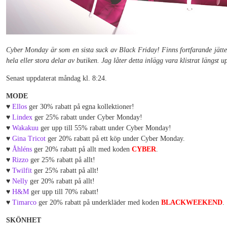
Cyber Monday är som en sista suck av Black Friday! Finns fortfarande jätteb
hela eller stora delar av butiken. Jag låter detta inlägg vara klistrat längst 
Senast uppdaterat måndag kl. 8:24.
MODE
♥
Ellos
ger 30% rabatt på egna kollektioner!
♥
Lindex
ger 25% rabatt under Cyber Monday!
♥
Wakakuu
ger upp till 55% rabatt under Cyber Monday!
♥
Gina Tricot
ger 20% rabatt på ett köp under Cyber Monday.
♥
Åhléns
ger 20% rabatt på allt med koden
CYBER
.
♥
Rizzo
ger 25% rabatt på allt!
♥
Twilfit
ger 25% rabatt på allt!
♥
Nelly
ger 20% rabatt på allt!
♥
H&M
ger upp till 70% rabatt!
♥
Timarco
ger 20% rabatt på underkläder med koden
BLACKWEEKEND
.
SKÖNHET