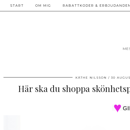
START
OM MIG
RABATTKODER & ERBJUDANDEN
ME
KÄTHE NILSSON
30 AUGUS
Här ska du shoppa skönhetspr
GI