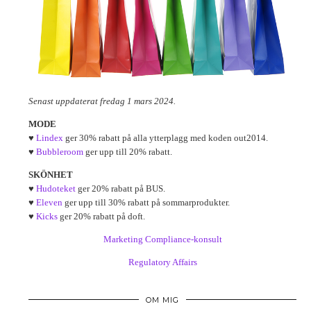
Senast uppdaterat fredag 1 mars 2024.
MODE
♥
Lindex
ger 30% rabatt på alla ytterplagg med koden out2014.
♥
Bubbleroom
ger upp till 20% rabatt.
SKÖNHET
♥
Hudoteket
ger 20% rabatt på BUS.
♥
Eleven
ger upp till 30% rabatt på sommarprodukter.
♥
Kicks
ger 20% rabatt på doft.
Marketing Compliance-konsult
Regulatory Affairs
OM MIG