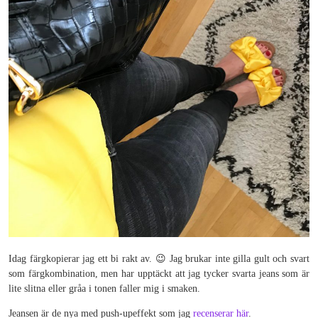
Idag färgkopierar jag ett bi rakt av. 😉 Jag brukar inte gilla gult och svart
som färgkombination, men har upptäckt att jag tycker svarta jeans som är
lite slitna eller gråa i tonen faller mig i smaken.
Jeansen är de nya med push-upeffekt som jag
recenserar här
.