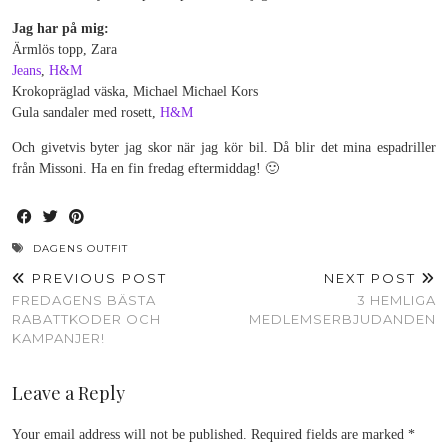
Jag har på mig:
Ärmlös topp, Zara
Jeans
,
H&M
Krokopräglad väska, Michael Michael Kors
Gula sandaler med rosett,
H&M
Och givetvis byter jag skor när jag kör bil. Då blir det mina espadriller
från Missoni. Ha en fin fredag eftermiddag! 🙂
DAGENS OUTFIT
PREVIOUS POST
NEXT POST
FREDAGENS BÄSTA
3 HEMLIGA
RABATTKODER OCH
MEDLEMSERBJUDANDEN
KAMPANJER!
Leave a Reply
Your email address will not be published.
Required fields are marked
*