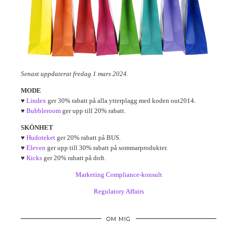
Senast uppdaterat fredag 1 mars 2024.
MODE
♥
Lindex
ger 30% rabatt på alla ytterplagg med koden out2014.
♥
Bubbleroom
ger upp till 20% rabatt.
SKÖNHET
♥
Hudoteket
ger 20% rabatt på BUS.
♥
Eleven
ger upp till 30% rabatt på sommarprodukter.
♥
Kicks
ger 20% rabatt på doft.
Marketing Compliance-konsult
Regulatory Affairs
OM MIG