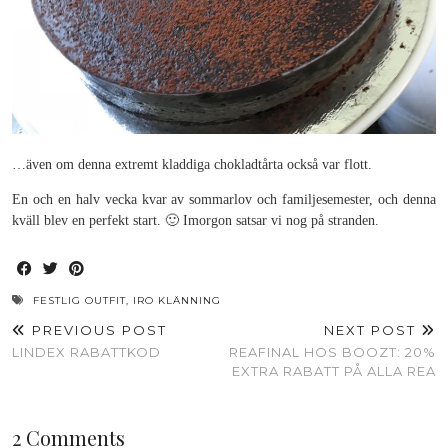
…även om denna extremt kladdiga chokladtårta också var flott.
En och en halv vecka kvar av sommarlov och familjesemester, och denna
kväll blev en perfekt start. 🙂 Imorgon satsar vi nog på stranden.
FESTLIG OUTFIT
,
IRO KLÄNNING
PREVIOUS POST
NEXT POST
LINDEX RABATTKOD
REAFINAL HOS BOOZT: 20%
EXTRA RABATT PÅ ALLA REA
2 Comments