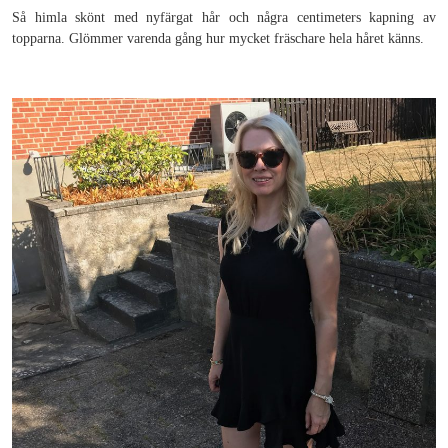
Så himla skönt med nyfärgat hår och några centimeters kapning av
topparna. Glömmer varenda gång hur mycket fräschare hela håret känns.