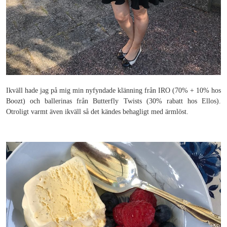
Ikväll hade jag på mig min nyfyndade klänning från IRO (70% + 10% hos
Boozt) och ballerinas från Butterfly Twists (30% rabatt hos Ellos).
Otroligt varmt även ikväll så det kändes behagligt med ärmlöst.