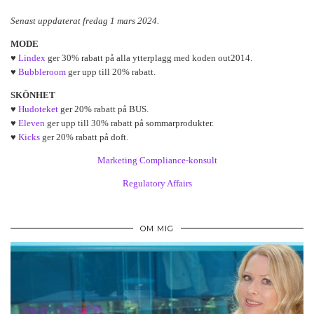
Senast uppdaterat fredag 1 mars 2024.
MODE
♥
Lindex
ger 30% rabatt på alla ytterplagg med koden out2014.
♥
Bubbleroom
ger upp till 20% rabatt.
SKÖNHET
♥
Hudoteket
ger 20% rabatt på BUS.
♥
Eleven
ger upp till 30% rabatt på sommarprodukter.
♥
Kicks
ger 20% rabatt på doft.
Marketing Compliance-konsult
Regulatory Affairs
OM MIG